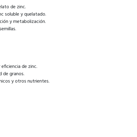
elato de zinc.
nc soluble y quelatado.
ación y metabolización.
emillas.
 eficiencia de zinc.
d de granos.
icos y otros nutrientes.