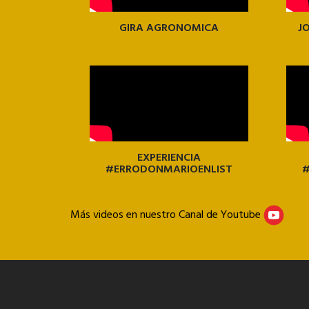
GIRA AGRONOMICA
J
EXPERIENCIA
#ERRODONMARIOENLIST
#
Más videos en nuestro Canal de Youtube