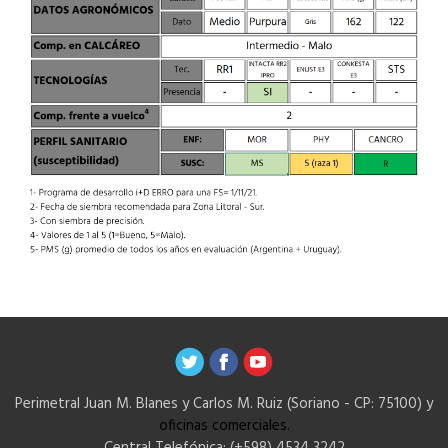
Perimetral Juan M. Blanes y Carlos M. Ruiz (Soriano - CP: 75100) y
oficinas comerciales.